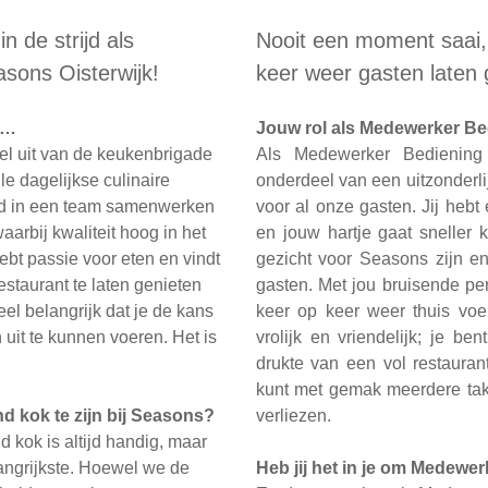
in de strijd als
Nooit een moment saai,
asons Oisterwijk!
keer weer gasten laten 
k…
Jouw rol als Medewerker B
eel uit van de keukenbrigade
Als Medewerker Bediening 
le dagelijkse culinaire
onderdeel van een uitzonderli
oed in een team samenwerken
voor al onze gasten. Jij hebt
aarbij kwaliteit hoog in het
en jouw hartje gaat sneller 
ebt passie voor eten en vindt
gezicht voor Seasons zijn e
estaurant te laten genieten
gasten. Met jou bruisende per
el belangrijk dat je de kans
keer op keer weer thuis voel
uit te kunnen voeren. Het is
vrolijk en vriendelijk; je b
drukte van een vol restaurant
kunt met gemak meerdere take
nd kok te zijn bij Seasons?
verliezen.
d kok is altijd handig, maar
langrijkste. Hoewel we de
Heb jij het in je om Medewer