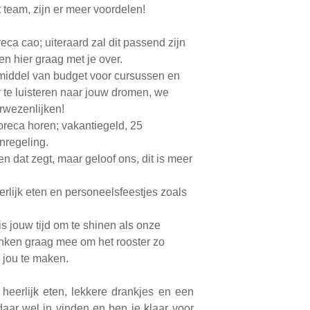
team, zijn er meer voordelen!
eca cao; uiteraard zal dit passend zijn
en hier graag met je over.
middel van budget voor cursussen en
 te luisteren naar jouw dromen, we
rwezenlijken!
horeca horen; vakantiegeld, 25
nregeling.
n dat zegt, maar geloof ons, dit is meer
erlijk eten en personeelsfeestjes zoals
 is jouw tijd om te shinen als onze
enken graag mee om het rooster zo
r jou te maken.
heerlijk eten, lekkere drankjes en een
 daar wel in vinden en ben je klaar voor