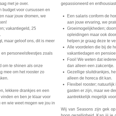
aag met je over.
gepassioneerd en enthousiast 
n budget voor cursussen en
eren naar jouw dromen, we
Een salaris conform de hor
ken!
aan jouw ervaring, we prat
en; vakantiegeld, 25
Groeimogelijkheden; door
.
opleidingen maar ook door
, maar geloof ons, dit is meer
helpen je graag deze te ve
Alle voordelen die bij de 
en en personeelsfeestjes zoals
vakantiedagen en pensioe
Fooi! We weten dat iederee
ijd om te shinen als onze
dan alleen een zakcentje.
ag mee om het rooster zo
Gezellige sluitdrankjes, he
aken.
alleen de horeca dit kan.
Flexibel rooster; natuurlijk
en, lekkere drankjes en een
gasten er zijn, maar we d
n vinden en ben je klaar voor
aantrekkelijk mogelijk voo
nu en wie weet mogen we jou in
Wij van Seasons zijn gek op 
hoop gezelligheid. Kan jij je