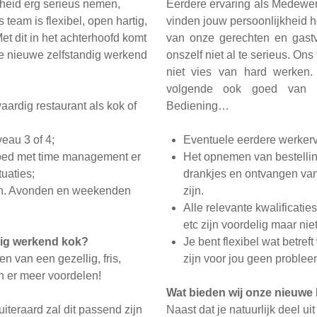
jheid erg serieus nemen,
Eerdere ervaring als Medewerk
 team is flexibel, open hartig,
vinden jouw persoonlijkheid h
et dit in het achterhoofd komt
van onze gerechten en gast
e nieuwe zelfstandig werkend
onszelf niet al te serieus. Ons 
niet vies van hard werken.
volgende ook goed van 
aardig restaurant als kok of
Bediening…
eau 3 of 4;
Eventuele eerdere werkerv
 goed met time management er
Het opnemen van bestelli
tuaties;
drankjes en ontvangen van
jden. Avonden en weekenden
zijn.
Alle relevante kwalificatie
etc zijn voordelig maar nie
dig werkend kok?
Je bent flexibel wat betre
en van een gezellig, fris,
zijn voor jou geen problee
n er meer voordelen!
Wat bieden wij onze nieuw
iteraard zal dit passend zijn
Naast dat je natuurlijk deel ui